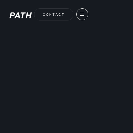
C
O
N
T
A
C
T