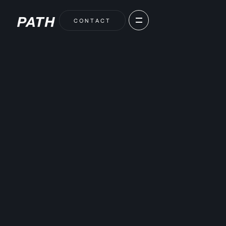
C
O
N
T
A
C
T