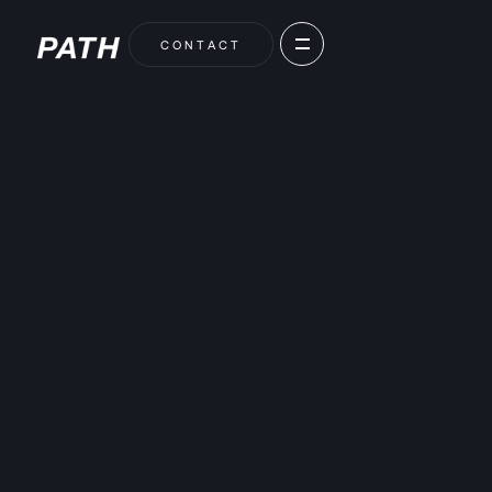
C
O
N
T
A
C
T