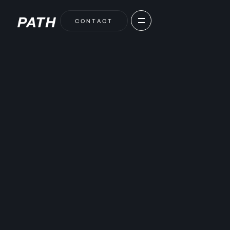
C
O
N
T
A
C
T