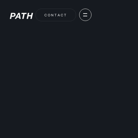
C
O
N
T
A
C
T