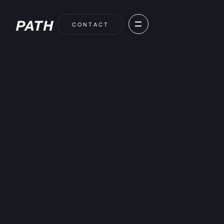
C
O
N
T
A
C
T