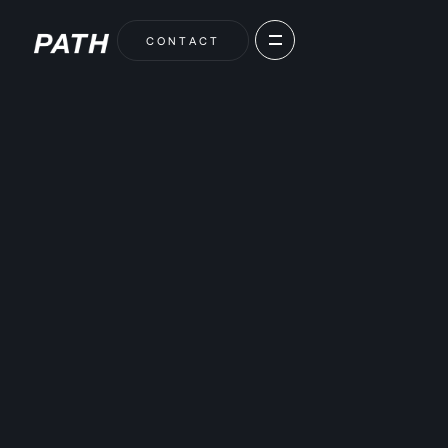
C
O
N
T
A
C
T