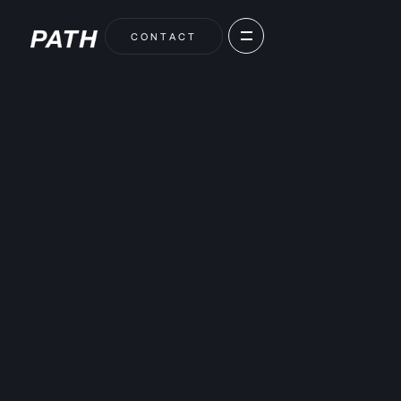
C
O
N
T
A
C
T