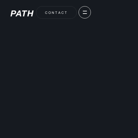
C
O
N
T
A
C
T